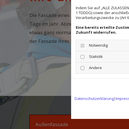
Indem Sie auf „ALLE ZULASSEN"
1 TDDDG) sowie der anschließ
Die Fassade eines Hauses ist rund um die 
Verarbeitungszwecke zu (Art 6 A
Tage im Jahr. Abnutzungserscheinungen du
Eine bereits erteilte Zust
etwas ganz normales, was sich leider nicht v
Zukunft widerrufen.
der Fassade Ihres Hauses wieder zu neuem 
Notwendig
Statistik
Andere
Datenschutzerklärung
|
Impres
Außenfassade