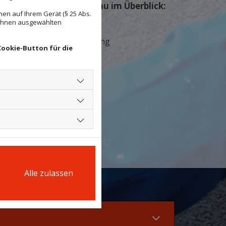
Fassaden und Gerüstbau im Überblick:
en auf Ihrem Gerät (§ 25 Abs.
 Ihnen ausgewählten
Außenfassade
Fassadenrenovierung
Cookie-Button für die
Putzarbeiten
Fassadenanstrich
Algenschutz
Gerüstbau
Alle zulassen