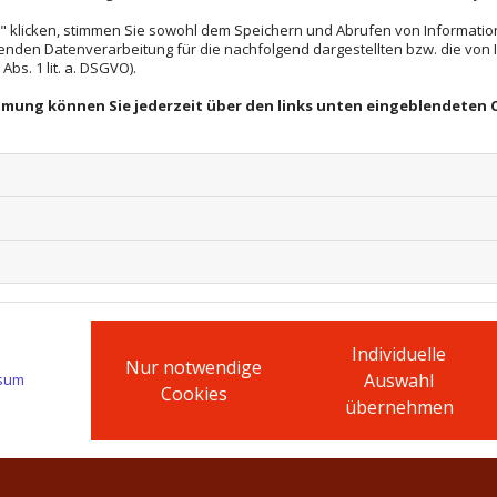
 klicken, stimmen Sie sowohl dem Speichern und Abrufen von Information
enden Datenverarbeitung für die nachfolgend dargestellten bzw. die von
Uhr jeglichem Wetter ausgesetzt und das 365
bs. 1 lit. a. DSGVO).
rch Regen oder Sonnenschein sind deshalb
immung können Sie jederzeit über den links unten eingeblendeten 
erhindern lässt. Wir von Maler Schlick verhelfen
Glanz.
Individuelle
Nur notwendige
Auswahl
sum
Cookies
übernehmen