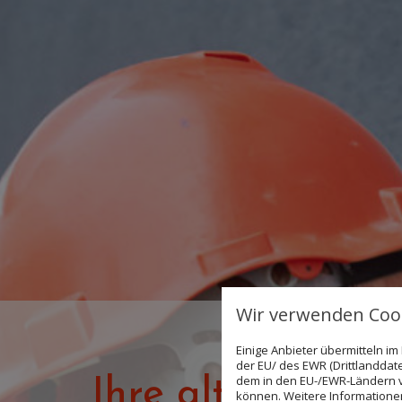
Wir verwenden Cook
Einige Anbieter übermitteln 
der EU/ des EWR (Drittlanddate
dem in den EU-/EWR-Ländern ve
Ihre alte Fassad
können. Weitere Informationen 