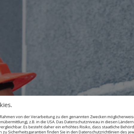
ies.
im Rahmen von der Verarbeitung zu den genannten Zwecken möglicherwei
nübermittlung), z.B. in die USA. Das Datenschutzniveau in diesen Ländern 
rgleichbar. Es besteht daher ein erhöhtes Risiko, dass staatliche Behör
e in neuem Glanz
zu Sicherheitsgarantien finden Sie in den Datenschutzrichtlinien des jew